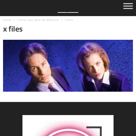
Home
X-Files une date de diffusion
x files
x files