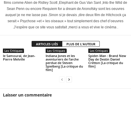
films comme Alien de Ridley Scott ,Elephant de Gus Van Sant ,Into the Wild de
Sean Penn ou encore Requiem for a dream de Aronofsky sont les oeuvres
auquel je ne me lasse pas .Sinon si je devais ,dire deux film de Hitchcock ça
serait « Psychose »et « les oiseaux » tout simplement des chef d’oeuvres
.J’espère que ce site vous satisfait ,merci a vous et vive le cinéma .
ARTICLES LIÉS
PLUS DE L'AUTEUR
Les Critiques
Les Critiques
Les Critiques
le Samouraï, de Jean-
Indiana Jones et les
Spider-Man : Brand New
Pierre Melville
aventuriers de l’arche
Day de Destin Daniel
perdue de Steven
Cretton [La critique du
Spielberg [La critique du
film]
film]
Laisser un commentaire