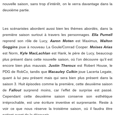
nouvelle saison, sans trop d’intérêt, on le verra davantage dans la
deuxième partie.
Les scénaristes abordent aussi bien les thèmes abordés, dans la
première saison surtout à travers les personnages.
Ella Purnell
reprend son rôle de Lucy,
Aaron Moten
est Maximus,
Walton
Goggins
joue à nouveau La Goule/Conrad Cooper.
Moises Arias
est Norm,
Kyle MacLachlan
est Hank, le père de Lucy, beaucoup
plus présent dans cette nouvelle saison, où l’on découvre qu’il est
encore bien plus mauvais.
Justin Theroux
est Robert House, le
PDG de RobCo, tandis que
Macauley Culkin
joue Lacerta Legate,
quant à lui peu présent mais qui sera bien plus présent dans la
saison 3. Huit épisodes comme la première, cette deuxième saison
de
Fallout
surprend moins, car l’effet de surprise est passé.
Cependant cette deuxième saison conserve son esthétique
irréprochable, est une écriture inventive et surprenante. Reste à
voir ce que nous réserve la troisième saison, où il faudra être
patient avant de la découvrir.