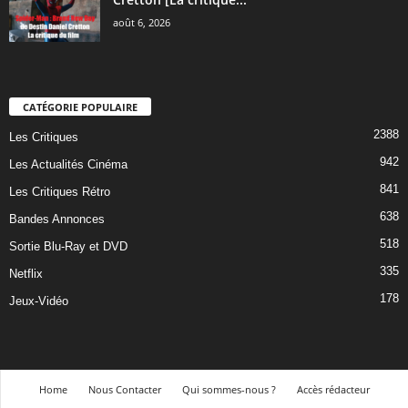
août 6, 2026
CATÉGORIE POPULAIRE
2388
Les Critiques
942
Les Actualités Cinéma
841
Les Critiques Rétro
638
Bandes Annonces
518
Sortie Blu-Ray et DVD
335
Netflix
178
Jeux-Vidéo
Home
Nous Contacter
Qui sommes-nous ?
Accès rédacteur