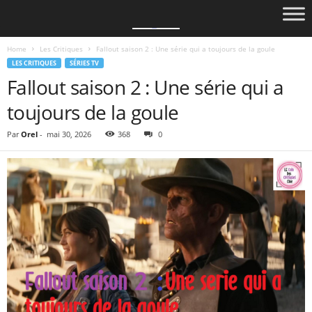
Home
Les Critiques
Fallout saison 2 : Une série qui a toujours de la goule
LES CRITIQUES
SÉRIES TV
Fallout saison 2 : Une série qui a
toujours de la goule
Par
Orel
-
mai 30, 2026
368
0