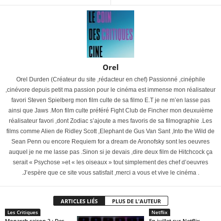
Orel
Orel Durden (Créateur du site ,rédacteur en chef) Passionné ,cinéphile
,cinévore depuis petit ma passion pour le cinéma est immense mon réalisateur
favori Steven Spielberg mon film culte de sa filmo E.T je ne m’en lasse pas
ainsi que Jaws .Mon film culte préféré Fight Club de Fincher mon deuxuième
réalisateur favori ,dont Zodiac s’ajoute a mes favoris de sa filmographie .Les
films comme Alien de Ridley Scott ,Elephant de Gus Van Sant ,Into the Wild de
Sean Penn ou encore Requiem for a dream de Aronofsky sont les oeuvres
auquel je ne me lasse pas .Sinon si je devais ,dire deux film de Hitchcock ça
serait « Psychose »et « les oiseaux » tout simplement des chef d’oeuvres
.J’espère que ce site vous satisfait ,merci a vous et vive le cinéma .
ARTICLES LIÉS
PLUS DE L'AUTEUR
Les Critiques
Netflix
Monarch saison 2 : Des
En juillet sur Netflix