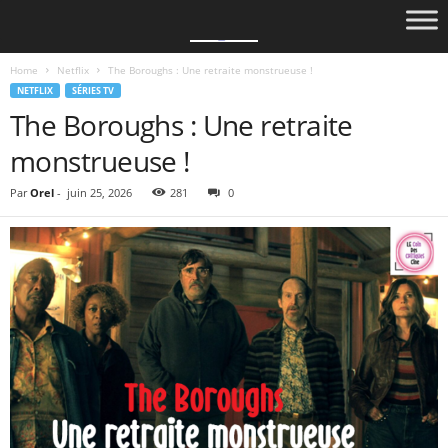
Home
Netflix
The Boroughs : Une retraite monstrueuse !
NETFLIX
SÉRIES TV
The Boroughs : Une retraite
monstrueuse !
Par
Orel
-
juin 25, 2026
281
0