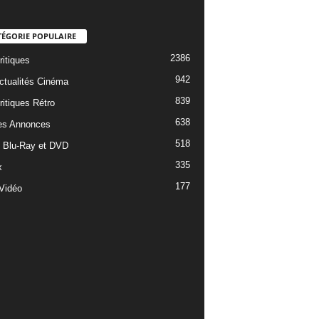
TÉGORIE POPULAIRE
2386
ritiques
942
ctualités Cinéma
839
ritiques Rétro
638
es Annonces
518
e Blu-Ray et DVD
335
x
177
Vidéo