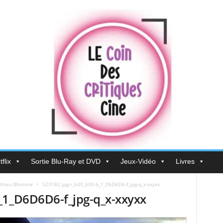
flix
Sortie Blu-Ray et DVD
Jeux-Vidéo
Livres
tthieu Blomme
523182.jpg-r_640_600-b_1_D6D6D6-f_jpg-q_x-xxyxx
_1_D6D6D6-f_jpg-q_x-xxyxx