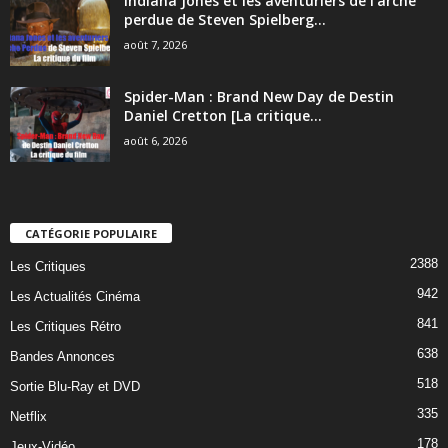
Indiana Jones et les aventuriers de l’arche
perdue de Steven Spielberg...
août 7, 2026
Spider-Man : Brand New Day de Destin
Daniel Cretton [La critique...
août 6, 2026
CATÉGORIE POPULAIRE
2388
Les Critiques
942
Les Actualités Cinéma
841
Les Critiques Rétro
638
Bandes Annonces
518
Sortie Blu-Ray et DVD
335
Netflix
178
Jeux-Vidéo