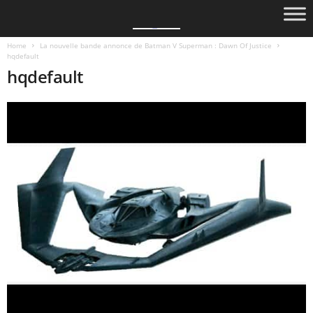
Home
La nouvelle bande annonce de Batman V Superman : Dawn Of Justice
hqdefault
hqdefault