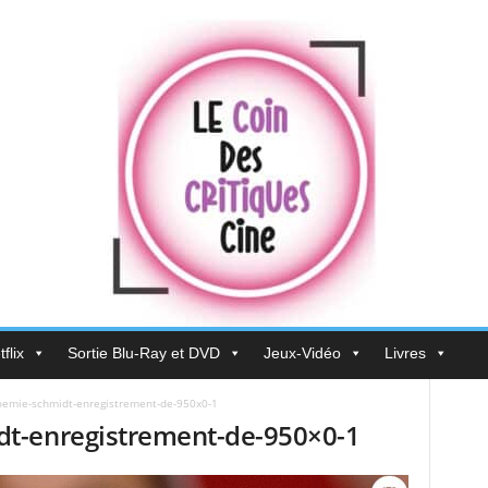
flix
Sortie Blu-Ray et DVD
Jeux-Vidéo
Livres
emie-schmidt-enregistrement-de-950x0-1
t-enregistrement-de-950×0-1