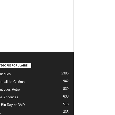
TÉGORIE POPULAIRE
2386
ritiques
942
ctualités Cinéma
839
ritiques Rétro
638
es Annonces
518
e Blu-Ray et DVD
335
x