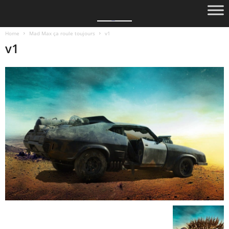
Home
Mad Max ça roule toujours
v1
v1