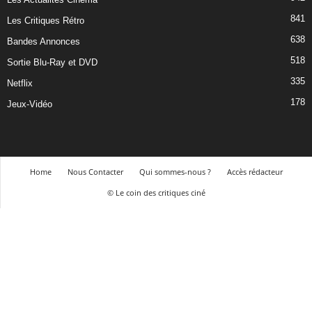
841
Les Critiques Rétro
638
Bandes Annonces
518
Sortie Blu-Ray et DVD
335
Netflix
178
Jeux-Vidéo
Home
Nous Contacter
Qui sommes-nous ?
Accès rédacteur
© Le coin des critiques ciné