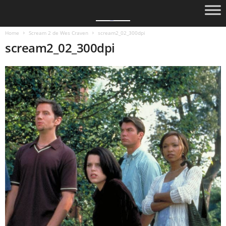
Home
Scream 2 de Wes Craven
scream2_02_300dpi
scream2_02_300dpi