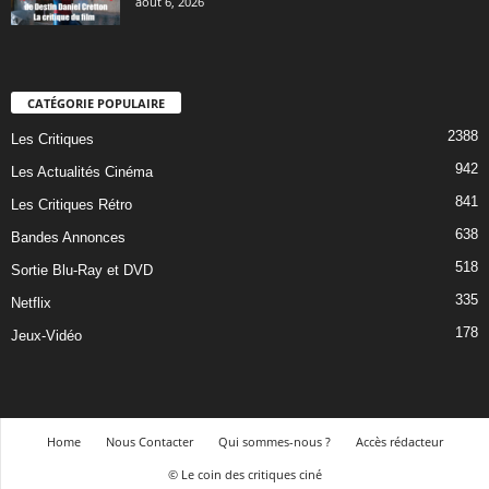
août 6, 2026
CATÉGORIE POPULAIRE
2388
Les Critiques
942
Les Actualités Cinéma
841
Les Critiques Rétro
638
Bandes Annonces
518
Sortie Blu-Ray et DVD
335
Netflix
178
Jeux-Vidéo
Home
Nous Contacter
Qui sommes-nous ?
Accès rédacteur
© Le coin des critiques ciné