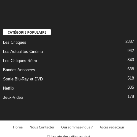
CATÉGORIE POPULAIRE
2387
Les Critiques
942
Les Actualités Cinéma
840
Les Critiques Rétro
638
Bandes Annonces
518
Sortie Blu-Ray et DVD
335
Netflix
178
Jeux-Vidéo
Home
Nous Contacter
Qui sommes-nous ?
Accès rédacteur
© Le coin des critiques ciné