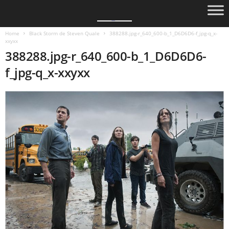
Home
Black Storm de Steven Quale
388288.jpg-r_640_600-b_1_D6D6D6-f_jpg-q_x-
xxyxx
388288.jpg-r_640_600-b_1_D6D6D6-
f_jpg-q_x-xxyxx