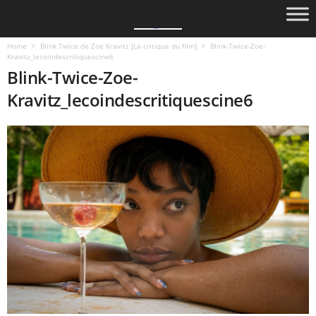
Home
Blink Twice de Zoë Kravitz [La critique du film]
Blink-Twice-Zoe-
Kravitz_lecoindescritiquescine6
Blink-Twice-Zoe-
Kravitz_lecoindescritiquescine6