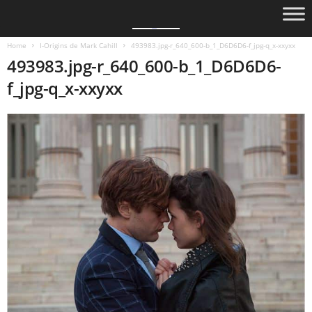
Home
I-Origins de Mark Cahill
493983.jpg-r_640_600-b_1_D6D6D6-f_jpg-q_x-xxyxx
493983.jpg-r_640_600-b_1_D6D6D6-
f_jpg-q_x-xxyxx