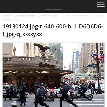
Home
L’Attaque du Métro 123 de Tony Scott
19130124.jpg-r_640_600-b_1_D6D6D6-
f_jpg-q_x-xxyxx
19130124.jpg-r_640_600-b_1_D6D6D6-
f_jpg-q_x-xxyxx