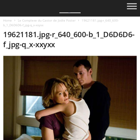
Home
Le Complexe du Castor de Jodie Foster
19621181.jpg-r_640_600-
b_1_D6D6D6-f_jpg-q_x-xxyxx
19621181.jpg-r_640_600-b_1_D6D6D6-
f_jpg-q_x-xxyxx