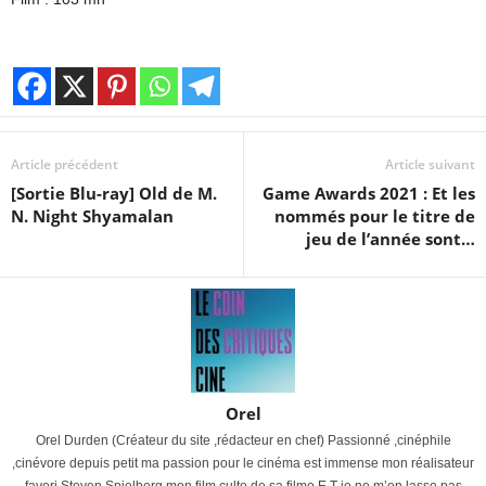
Article précédent
Article suivant
[Sortie Blu-ray] Old de M.
Game Awards 2021 : Et les
N. Night Shyamalan
nommés pour le titre de
jeu de l’année sont…
Orel
Orel Durden (Créateur du site ,rédacteur en chef) Passionné ,cinéphile
,cinévore depuis petit ma passion pour le cinéma est immense mon réalisateur
favori Steven Spielberg mon film culte de sa filmo E.T je ne m’en lasse pas