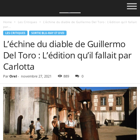
Home
Les Critiques
L’échine du diable de Guillermo Del Toro : L’édition qu’il fallait
par...
LES CRITIQUES
SORTIE BLU-RAY ET DVD
L’échine du diable de Guillermo
Del Toro : L’édition qu’il fallait par
Carlotta
Par
Orel
-
novembre 27, 2021
889
0