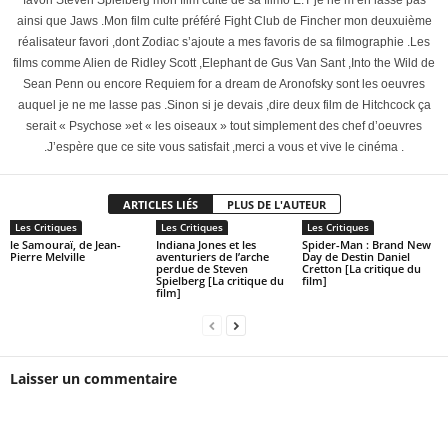
ainsi que Jaws .Mon film culte préféré Fight Club de Fincher mon deuxuième
réalisateur favori ,dont Zodiac s’ajoute a mes favoris de sa filmographie .Les
films comme Alien de Ridley Scott ,Elephant de Gus Van Sant ,Into the Wild de
Sean Penn ou encore Requiem for a dream de Aronofsky sont les oeuvres
auquel je ne me lasse pas .Sinon si je devais ,dire deux film de Hitchcock ça
serait « Psychose »et « les oiseaux » tout simplement des chef d’oeuvres
.J’espère que ce site vous satisfait ,merci a vous et vive le cinéma .
ARTICLES LIÉS
PLUS DE L'AUTEUR
Les Critiques
Les Critiques
Les Critiques
le Samouraï, de Jean-
Indiana Jones et les
Spider-Man : Brand New
Pierre Melville
aventuriers de l’arche
Day de Destin Daniel
perdue de Steven
Cretton [La critique du
Spielberg [La critique du
film]
film]
Laisser un commentaire