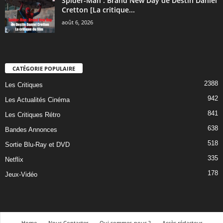
Spider-Man : Brand New Day de Destin Daniel
Cretton [La critique...
août 6, 2026
CATÉGORIE POPULAIRE
2388
Les Critiques
942
Les Actualités Cinéma
841
Les Critiques Rétro
638
Bandes Annonces
518
Sortie Blu-Ray et DVD
335
Netflix
178
Jeux-Vidéo
Home
Nous Contacter
Qui sommes-nous ?
Accès rédacteur