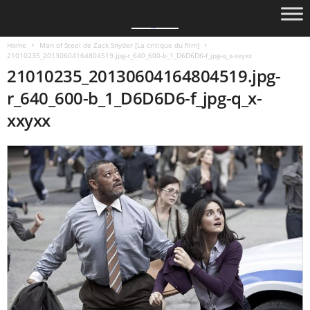
Home
Man of Steel de Zack Snyder [La critique du film]
21010235_20130604164804519.jpg-r_640_600-b_1_D6D6D6-f_jpg-q_x-xxyxx
21010235_20130604164804519.jpg-
r_640_600-b_1_D6D6D6-f_jpg-q_x-
xxyxx