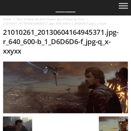
Home
Man of Steel de Zack Snyder [La critique du film]
21010261_20130604164945371.jpg-r_640_600-b_1_D6D6D6-f_jpg-q_x-xxyxx
21010261_20130604164945371.jpg-
r_640_600-b_1_D6D6D6-f_jpg-q_x-
xxyxx