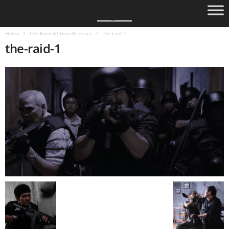
Home
The Raid de Gareth Evans
the-raid-1
the-raid-1