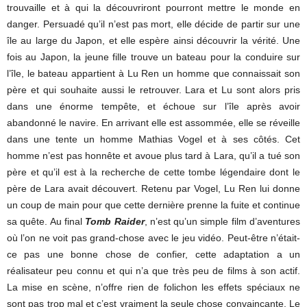
trouvaille et à qui la découvriront pourront mettre le monde en
danger. Persuadé qu’il n’est pas mort, elle décide de partir sur une
île au large du Japon, et elle espère ainsi découvrir la vérité. Une
fois au Japon, la jeune fille trouve un bateau pour la conduire sur
l’île, le bateau appartient à Lu Ren un homme que connaissait son
père et qui souhaite aussi le retrouver. Lara et Lu sont alors pris
dans une énorme tempête, et échoue sur l’île après avoir
abandonné le navire. En arrivant elle est assommée, elle se réveille
dans une tente un homme Mathias Vogel et à ses côtés. Cet
homme n’est pas honnête et avoue plus tard à Lara, qu’il a tué son
père et qu’il est à la recherche de cette tombe légendaire dont le
père de Lara avait découvert. Retenu par Vogel, Lu Ren lui donne
un coup de main pour que cette dernière prenne la fuite et continue
sa quête. Au final
Tomb Raider
, n’est qu’un simple film d’aventures
où l’on ne voit pas grand-chose avec le jeu vidéo. Peut-être n’était-
ce pas une bonne chose de confier, cette adaptation a un
réalisateur peu connu et qui n’a que très peu de films à son actif.
La mise en scène, n’offre rien de folichon les effets spéciaux ne
sont pas trop mal et c’est vraiment la seule chose convaincante. Le