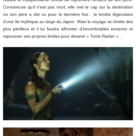
Convaincue qu’il n’est pas mort, elle met le cap sur la destination
où son père a été vu pour la dernière fois : la tombe légendaire
d’une île mythique au large du Japon. Mais le voyage se révèle des
plus périlleux et il lui faudra affronter d’innombrables ennemis et
repousser ses propres limites pour devenir « Tomb Raider »…