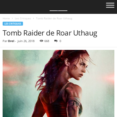
Home
Les Critiques
Tomb Raider de Roar Uthaug
LES CRITIQUES
Tomb Raider de Roar Uthaug
Par
Orel
-
juin 26, 2018
668
0