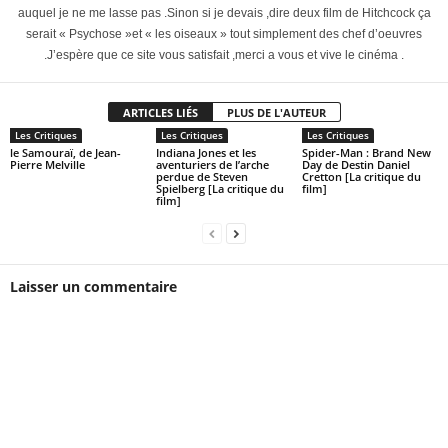
auquel je ne me lasse pas .Sinon si je devais ,dire deux film de Hitchcock ça
serait « Psychose »et « les oiseaux » tout simplement des chef d’oeuvres
.J’espère que ce site vous satisfait ,merci a vous et vive le cinéma .
ARTICLES LIÉS
PLUS DE L'AUTEUR
Les Critiques
Les Critiques
Les Critiques
le Samouraï, de Jean-
Indiana Jones et les
Spider-Man : Brand New
Pierre Melville
aventuriers de l’arche
Day de Destin Daniel
perdue de Steven
Cretton [La critique du
Spielberg [La critique du
film]
film]
Laisser un commentaire