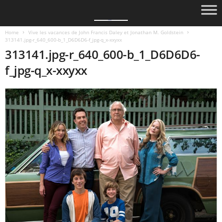
Home
Vive les vacances de John Francis Daley et Jonathan M. Goldstein
313141.jpg-r_640_600-b_1_D6D6D6-f_jpg-q_x-xxyxx
313141.jpg-r_640_600-b_1_D6D6D6-
f_jpg-q_x-xxyxx