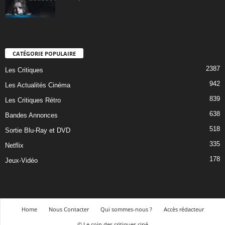
CATÉGORIE POPULAIRE
2387
Les Critiques
942
Les Actualités Cinéma
839
Les Critiques Rétro
638
Bandes Annonces
518
Sortie Blu-Ray et DVD
335
Netflix
178
Jeux-Vidéo
Home
Nous Contacter
Qui sommes-nous ?
Accès rédacteur
© Le coin des critiques ciné