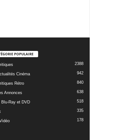
TÉGORIE POPULAIRE
2388
ritiques
942
ctualités Cinéma
840
ritiques Rétro
638
es Annonces
518
e Blu-Ray et DVD
335
x
178
Vidéo