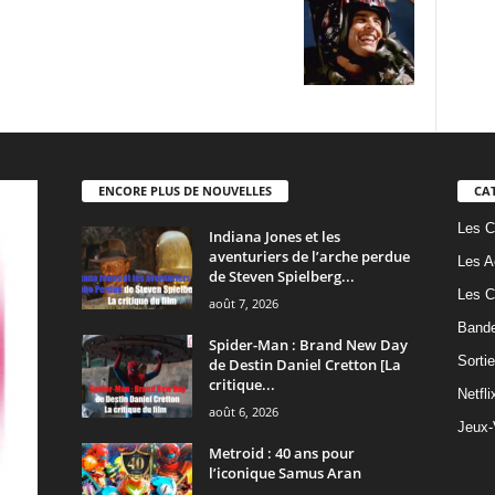
ENCORE PLUS DE NOUVELLES
CA
Les C
Indiana Jones et les
aventuriers de l’arche perdue
Les A
de Steven Spielberg...
Les C
août 7, 2026
Band
Spider-Man : Brand New Day
Sorti
de Destin Daniel Cretton [La
critique...
Netfli
août 6, 2026
Jeux-
Metroid : 40 ans pour
l’iconique Samus Aran