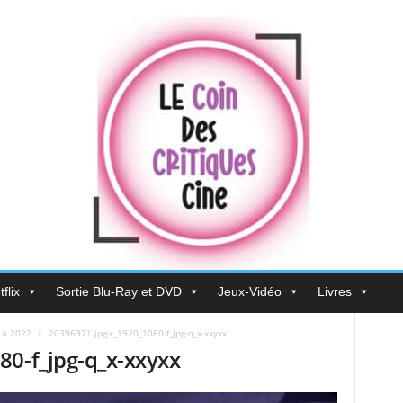
flix
Sortie Blu-Ray et DVD
Jeux-Vidéo
Livres
 à 2022
20396371.jpg-r_1920_1080-f_jpg-q_x-xxyxx
80-f_jpg-q_x-xxyxx