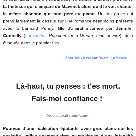
la tristesse qui s’empare de Maverick alors qu’il le voit chanter
la même chanson que son père au piano.
Un ton grave qui
prend largement le dessus sur une romance néanmoins présente
avec la barmaid Penny, fille d’amiral incarnée par
Jennifer
Connelly
(
Labyrinthe
, Requiem for a Dream, Line of Fire
), déjà
évoquée dans le premier film.
«
Monsieur, y’a pas que l’avion : y’a le pilote.
»
Là-haut, tu penses : t’es mort.
Fais-moi confiance !
Des retrouvailles touchantes.
Pourvue d’une réalisation épatante avec gros plans sur les
cockpits, vrilles spectaculaires et musiques d’une intensité