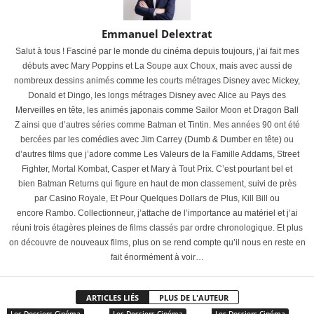
Emmanuel Delextrat
Salut à tous ! Fasciné par le monde du cinéma depuis toujours, j’ai fait mes
débuts avec Mary Poppins et La Soupe aux Choux, mais avec aussi de
nombreux dessins animés comme les courts métrages Disney avec Mickey,
Donald et Dingo, les longs métrages Disney avec Alice au Pays des
Merveilles en tête, les animés japonais comme Sailor Moon et Dragon Ball
Z ainsi que d’autres séries comme Batman et Tintin. Mes années 90 ont été
bercées par les comédies avec Jim Carrey (Dumb & Dumber en tête) ou
d’autres films que j’adore comme Les Valeurs de la Famille Addams, Street
Fighter, Mortal Kombat, Casper et Mary à Tout Prix. C’est pourtant bel et
bien Batman Returns qui figure en haut de mon classement, suivi de près
par Casino Royale, Et Pour Quelques Dollars de Plus, Kill Bill ou
encore Rambo. Collectionneur, j’attache de l’importance au matériel et j’ai
réuni trois étagères pleines de films classés par ordre chronologique. Et plus
on découvre de nouveaux films, plus on se rend compte qu’il nous en reste en
fait énormément à voir…
ARTICLES LIÉS
PLUS DE L'AUTEUR
Les Dossiers Cinéma
Les Dossiers Cinéma
Les Dossiers Cinéma