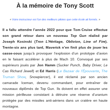
À la mémoire de Tony Scott
«
Votre instructeur est l’un des meilleurs pilotes que cette école ait formés.
»
Il a fallu attendre l’année 2022 pour que Tom Cruise effectue
son grand retour dans un nouveau
Top Gun
réalisé par
Joseph Kosinski (
Tron L’Héritage, Oblivion, Line of Fire
).
Trente-six ans plus tard, Maverick n’en finit plus de jouer les
casse-cous
jusqu’à provoquer l’explosion d’un prototype d’avion
en le faisant accélérer à plus de Mach 10. Convoqué par ses
supérieurs joués par
Jon Hamm
(
Sucker Punch, Baby Driver, Le
Cas Richard Jewell
) et
Ed Harris
(
Le Bazaar de l’Épouvante
,
The
Truman Show
, Snowpiercer
), il est réclamé par son ancien
camarade Iceman, devenu commandant, pour entraîner de
nouveaux diplômés de Top Gun. Ils doivent en effet assurer une
mission périlleuse consistant à détruire une réserve d’uranium
protégée par des missiles anti-aériens dans un cratère en haute
montagne.