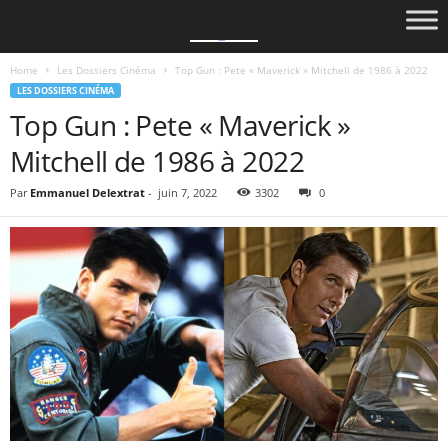
Home
Les Dossiers Cinéma
Top Gun : Pete « Maverick » Mitchell de 1986 à 2022
LES DOSSIERS CINÉMA
Top Gun : Pete « Maverick »
Mitchell de 1986 à 2022
Par
Emmanuel Delextrat
-
juin 7, 2022
3302
0