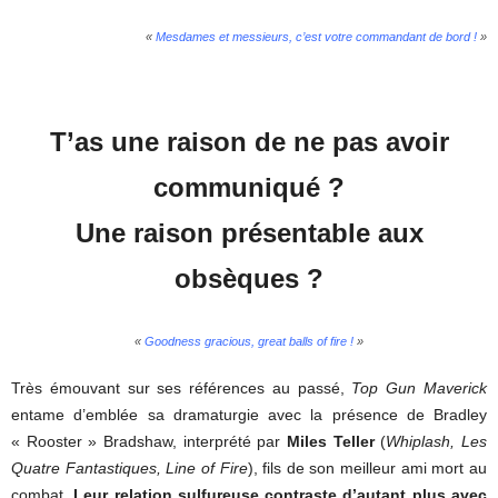
«
Mesdames et messieurs, c’est votre commandant de bord !
»
T’as une raison de ne pas avoir
communiqué ?
Une raison présentable aux
obsèques ?
«
Goodness gracious, great balls of fire !
»
Très émouvant sur ses références au passé,
Top Gun Maverick
entame d’emblée sa dramaturgie avec la présence de Bradley
« Rooster » Bradshaw, interprété par
Miles Teller
(
Whiplash, Les
Quatre Fantastiques, Line of Fire
), fils de son meilleur ami mort au
combat.
Leur relation sulfureuse contraste d’autant plus avec