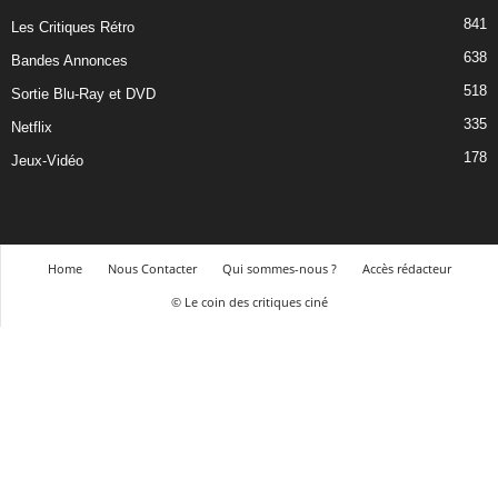
841
Les Critiques Rétro
638
Bandes Annonces
518
Sortie Blu-Ray et DVD
335
Netflix
178
Jeux-Vidéo
Home
Nous Contacter
Qui sommes-nous ?
Accès rédacteur
© Le coin des critiques ciné