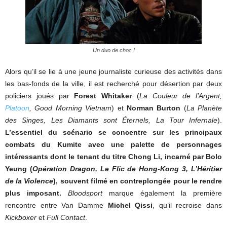
Un duo de choc !
Alors qu’il se lie à une jeune journaliste curieuse des activités dans
les bas-fonds de la ville, il est recherché pour désertion par deux
policiers joués par
Forest Whitaker
(
La Couleur de l’Argent,
Platoon
, Good Morning Vietnam
) et
Norman Burton
(
La Planète
des Singes, Les Diamants sont Éternels, La Tour Infernale
).
L’essentiel du scénario se concentre sur les principaux
combats du Kumite avec une palette de personnages
intéressants dont le tenant du titre Chong Li, incarné par Bolo
Yeung (
Opération Dragon, Le Flic de Hong-Kong 3, L’Héritier
de la Violence
), souvent filmé en contreplongée pour le rendre
plus imposant.
Bloodsport
marque également la première
rencontre entre Van Damme
Michel Qissi
, qu’il recroise dans
Kickboxer
et
Full Contact
.