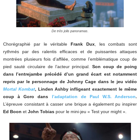
De très jolis panoramas.
Chorégraphié par le véritable
Frank Dux
, les combats sont
rythmés par des ralentis efficaces et de puissantes attaques
montrées plusieurs fois d’affilée, comme l’emblématique coup de
pied sauté circulaire de l’acteur principal.
Son coup de poing
dans l’entrejambe précédé d’un grand écart est notamment
repris par le personnage de Johnny Cage dans le jeu vidéo
Mortal Kombat
, Linden Ashby infligeant exactement le même
coup à Goro dans
l’adaptation de Paul W.S. Anderson
.
L’épreuve consistant à casser une brique a également pu inspirer
Ed Boon
et
John Tobias
pour le mini-jeu « Test your might ».