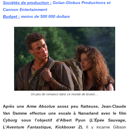
Sociétés de production :
Golan-Globus Productions et
Cannon Entertainment
Budget :
moins de 500 000
dollars
Un peu de romance dans ce monde de brutes…
Après une
Arme Absolue
assez peu flatteuse, Jean-Claude
Van Damme effectue une escale à Nanarland avec le film
Cyborg
sous l’objectif d’Albert Pyun (
L’Épée Sauvage,
L’Aventure Fantastique, Kickboxer 2
).
Il y incarne Gibson