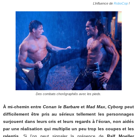
L’influence de
RoboCop
!
Des combats chorégraphiés avec les pieds.
À mi-chemin entre
Conan le Barbare
et
Mad Max
,
Cyborg
peut
difficilement être pris au sérieux tellement les personnages
surjouent dans leurs cris et leurs regards à l’écran, non aidés
par une réalisation qui multiplie un peu trop les coupes et les
ralentis.
Si l’on peut signaler la présence de
Ralf Moeller