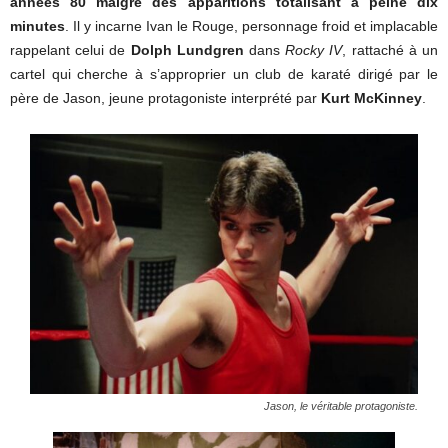
années 80 malgré des apparitions totalisant à peine dix
minutes
. Il y incarne Ivan le Rouge, personnage froid et implacable
rappelant celui de
Dolph Lundgren
dans
Rocky IV
, rattaché à un
cartel qui cherche à s’approprier un club de karaté dirigé par le
père de Jason, jeune protagoniste interprété par
Kurt McKinney
.
Jason, le véritable protagoniste.