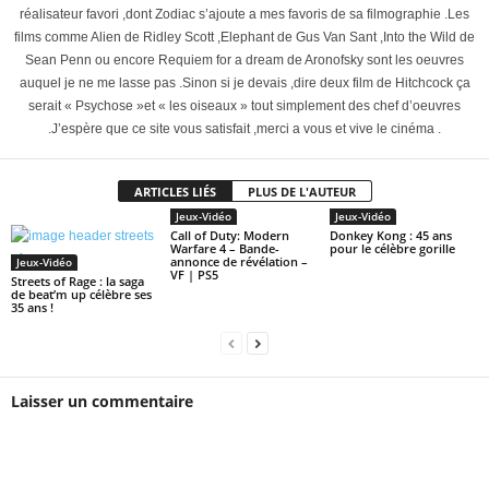
réalisateur favori ,dont Zodiac s’ajoute a mes favoris de sa filmographie .Les
films comme Alien de Ridley Scott ,Elephant de Gus Van Sant ,Into the Wild de
Sean Penn ou encore Requiem for a dream de Aronofsky sont les oeuvres
auquel je ne me lasse pas .Sinon si je devais ,dire deux film de Hitchcock ça
serait « Psychose »et « les oiseaux » tout simplement des chef d’oeuvres
.J’espère que ce site vous satisfait ,merci a vous et vive le cinéma .
ARTICLES LIÉS
PLUS DE L'AUTEUR
Jeux-Vidéo
Jeux-Vidéo
Call of Duty: Modern
Donkey Kong : 45 ans
Warfare 4 – Bande-
pour le célèbre gorille
annonce de révélation –
Jeux-Vidéo
VF | PS5
Streets of Rage : la saga
de beat’m up célèbre ses
35 ans !
Laisser un commentaire