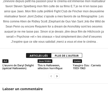
,cinévore depuis petit ma passion pour le cinéma est immense mon réalisateur
favori Steven Spielberg mon film culte de sa filmo E.T je ne m’en lasse pas
ainsi que Jaws .Mon film culte préféré Fight Club de Fincher mon deuxuième
réalisateur favori ,dont Zodiac s’ajoute a mes favoris de sa filmographie .Les
films comme Alien de Ridley Scott ,Elephant de Gus Van Sant ,Into the Wild de
Sean Penn ou encore Requiem for a dream de Aronofsky sont les oeuvres
auquel je ne me lasse pas .Sinon si je devais ,dire deux film de Hitchcock ça
serait « Psychose »et « les oiseaux » tout simplement des chef d’oeuvres
.J’espère que ce site vous satisfait ,merci a vous et vive le cinéma .
ARTICLES LIÉS
PLUS DE L'AUTEUR
Art
Jeux-Vidéo
Livres
L’œuvre de Daryl Delight
This is Halloween,
Yasujiro Ozu : Carnets
(spécial Halloween)
sélection horrifique
1933-1963
Laisser un commentaire