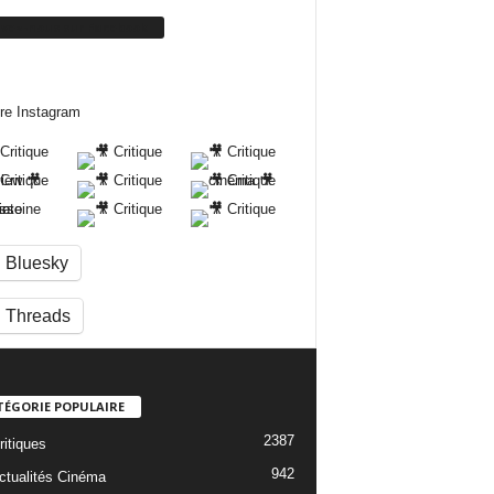
ivez-nous sur Facebook
re Instagram
Bluesky
Threads
TÉGORIE POPULAIRE
2387
ritiques
942
ctualités Cinéma