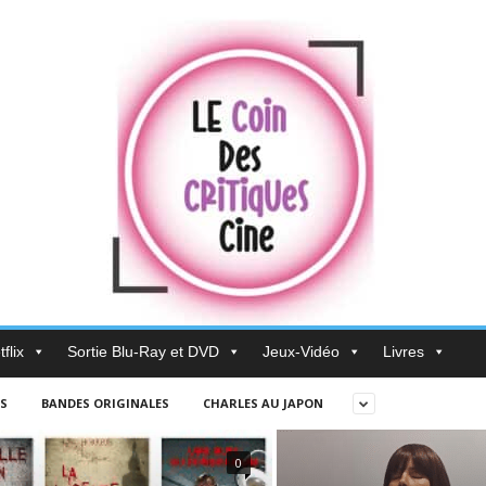
flix
Sortie Blu-Ray et DVD
Jeux-Vidéo
Livres
S
BANDES ORIGINALES
CHARLES AU JAPON
0