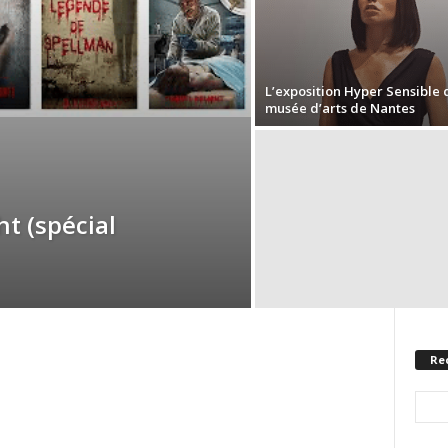
L’exposition Hyper Sensible 
musée d’arts de Nantes
t (spécial
Re