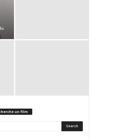
du
cherche un film