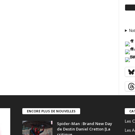
Su
Not
ENCORE PLUS DE NOUVELLES
CA
Les C
Spider-Man : Brand New Day
de Destin Daniel Cretton [La
Les A
critique...