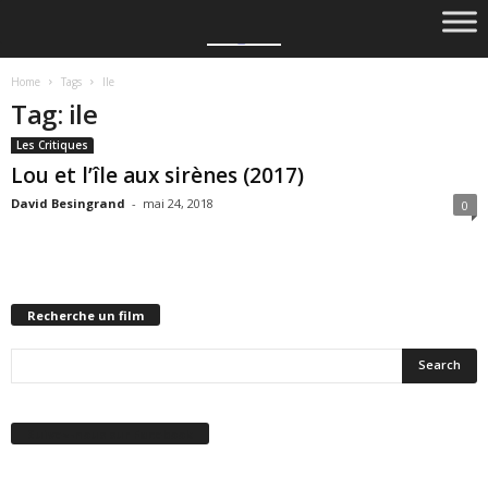
Home
Tags
Ile
Tag: ile
Les Critiques
Lou et l’île aux sirènes (2017)
David Besingrand
-
mai 24, 2018
0
Recherche un film
Suivez-nous sur Facebook