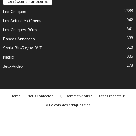
CATÉGORIE POPULAIRE
2388
Les Critiques
942
Les Actualités Cinéma
841
Les Critiques Rétro
638
Bandes Annonces
518
Sortie Blu-Ray et DVD
335
Netflix
178
Jeux-Vidéo
Home
Nous Contacter
Qui sommes-nous ?
Accès rédacteur
© Le coin des critiques ciné