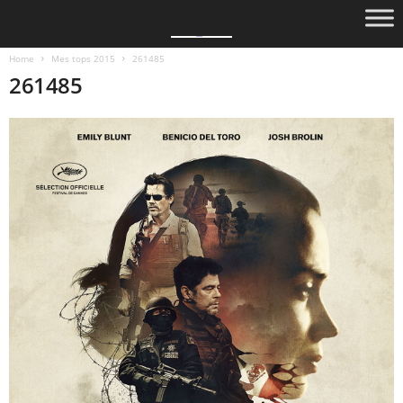
Home
Mes tops 2015
261485
261485