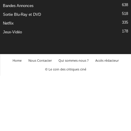
638
Bandes Annonces
518
Sortie Blu-Ray et DVD
335
Netflix
178
Jeux-Vidéo
Home
Nous Contacter
Qui sommes-nous ?
Accès rédacteur
© Le coin des critiques ciné