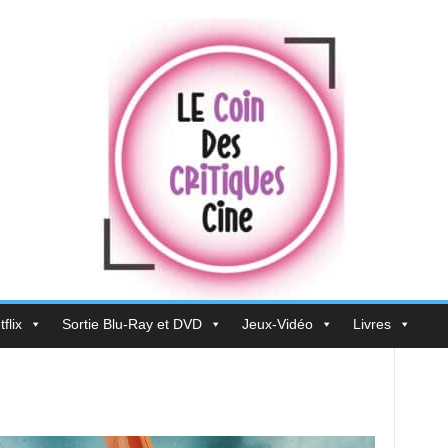
flix
Sortie Blu-Ray et DVD
Jeux-Vidéo
Livres