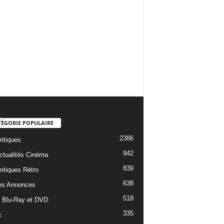
TÉGORIE POPULAIRE
2386
ritiques
942
ctualités Cinéma
839
ritiques Rétro
638
es Annonces
518
e Blu-Ray et DVD
335
x