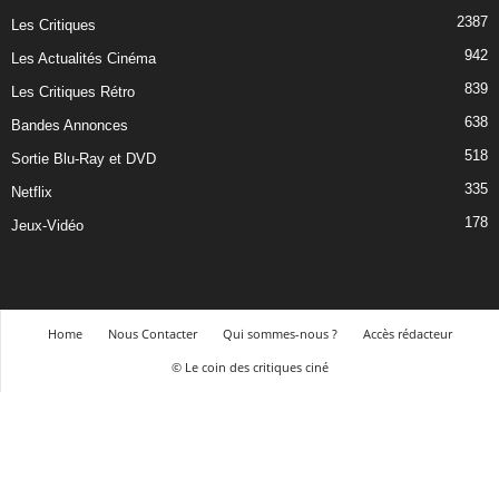
2387
Les Critiques
942
Les Actualités Cinéma
839
Les Critiques Rétro
638
Bandes Annonces
518
Sortie Blu-Ray et DVD
335
Netflix
178
Jeux-Vidéo
Home
Nous Contacter
Qui sommes-nous ?
Accès rédacteur
© Le coin des critiques ciné