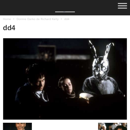
Home
Donnie Darko de Richard Kelly
dd4
dd4