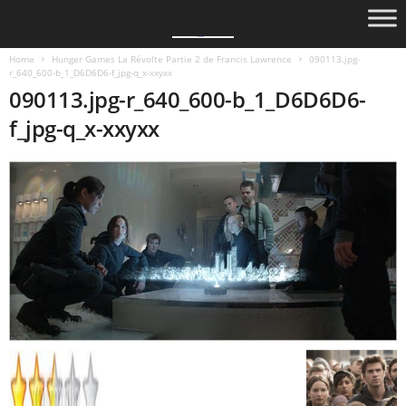
Home
Hunger Games La Révolte Partie 2 de Francis Lawrence
090113.jpg-
r_640_600-b_1_D6D6D6-f_jpg-q_x-xxyxx
090113.jpg-r_640_600-b_1_D6D6D6-
f_jpg-q_x-xxyxx