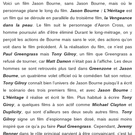
Voici un film Jason Bourne, sans Jason Bourne, mais où le
personnage plane le long du film.
Jason Bourne : L’Héritage
est
un film qui se déroule en parallèle du troisième film,
la Vengeance
dans la peau
. Le film suit le personnage d’Aaron Cross, un
homme poursuivi afin d’être éliminé Durant le long-métrage, on y
perçoit les actions de Bourne mais sans le voir, des actions qu’on
voit dans le film précédent. À la réalisation du film, ce n’est pas
Paul Greengrass
mais
Tony Gilroy
, un film que Greengrass a
refusé de tourner, car
Matt Damon
n’était pas à l’affiche. Les deux
hommes se sont retrouvés plus tard dans
Greenzone
et
Jason
Bourne
, un quatrième volet officiel où le comédien fait son retour.
Tony Gilroy
connaît bien l’univers de Jason Bourne puisqu’il a écrit
le scénario des trois premiers films, et avec
Jason Bourne :
L’Héritage
il réalise et écrit le film. Plus habitué à écrire
Tony
Giroy
, a quelques films à son actif comme
Michael Clayton
et
Duplicity
, qui sont d’ailleurs ses deux seuls autres films.
Tony
Gilroy
signe un film d’espionnage bien dosé, mais aussi moins
inspiré que ce qu’a pu faire
Paul Greengrass
. Cependant,
Jeremy
Renner
dans le rôle principal parvient à être convaincant, c’est lui