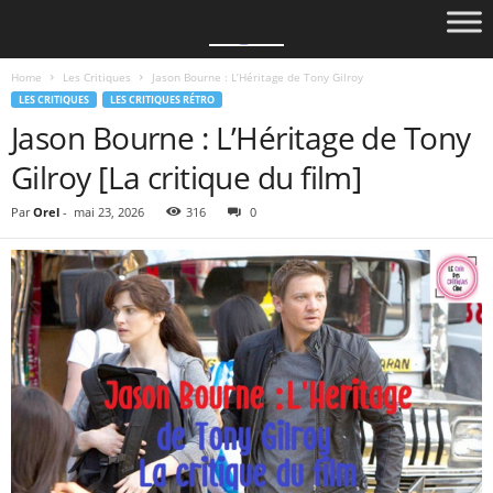
Home
Les Critiques
Jason Bourne : L’Héritage de Tony Gilroy
LES CRITIQUES
LES CRITIQUES RÉTRO
Jason Bourne : L’Héritage de Tony
Gilroy [La critique du film]
Par
Orel
-
mai 23, 2026
316
0