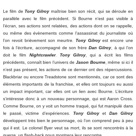
Le film de
Tony Gilroy
maîtrise bien son récit, qui se déroule en
parallèle avec le film précédent. Si Bourne n’est pas visible à
l’écran, ses actions sont relatées, des actions dont on se rappelle,
ou même des évènements comme l’assassinat du journaliste où
l’on revoit brièvement son meurtre.
Tony Gilroy
est encore une
fois à l’écriture, accompagné de son frère
Dan Gilroy
, à qui l’on
doit le film
Nightcrawler
.
Tony Gilroy
, qui a écrit les films
précédents, connaît bien l’univers de
Jason Bourne
, même si ici il
n’est pas présent, les actions de ce dernier ont des répercussions.
Blackbriar ou encore Treadstone sont mentionnés, car ce sont des
éléments importants de la franchise, et elles ont toujours eu aussi
un impact important, car elles ont un lien avec Bourne. L’écriture
s’intéresse donc à un nouveau personnage, qui est Aaron Cross.
Comme Bourne, on y voit un homme traqué, qui fut manipulé dans
le passé, victime d’expériences.
Tony Gilroy
et
Dan Gilroy
développent très bien le personnage, où l’on comprend peu à peu
qui il est. Le colonel Byer veut sa mort, ils se sont rencontrés à la
guerre, un flash-back nous montrera leur rencontre.