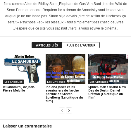
films comme Alien de Ridley Scott ,Elephant de Gus Van Sant ,Into the Wild de
Sean Penn ou encore Requiem for a dream de Aronofsky sont les oeuvres
auquel je ne me lasse pas .Sinon si je devais ,dire deux film de Hitchcock ça
serait « Psychose »et « les oiseaux » tout simplement des chef d’oeuvres
.J’espère que ce site vous satisfait ,merci a vous et vive le cinéma .
ARTICLES LIÉS
PLUS DE L'AUTEUR
Les Critiques
Les Critiques
Les Critiques
le Samouraï, de Jean-
Indiana Jones et les
Spider-Man : Brand New
Pierre Melville
aventuriers de l’arche
Day de Destin Daniel
perdue de Steven
Cretton [La critique du
Spielberg [La critique du
film]
film]
Laisser un commentaire