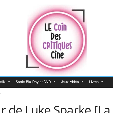
flix
Sortie Blu-Ray et DVD
Jeux-Vidéo
Livres
e
r de Luke Sparke [La 