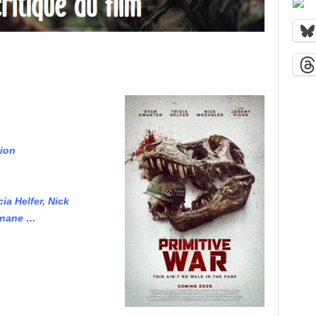
ion
a Helfer, Nick
enane …