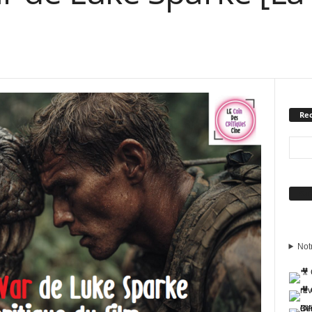
Rec
Sui
Not