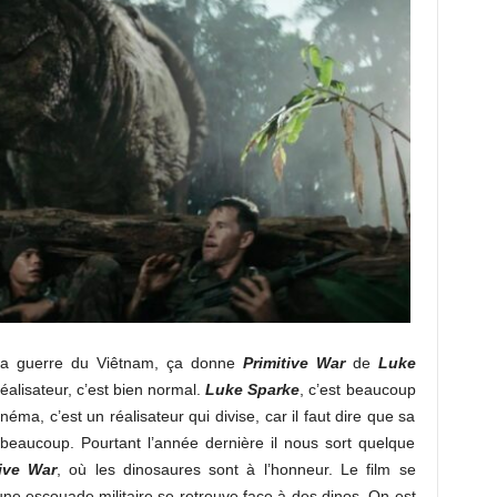
t la guerre du Viêtnam, ça donne
Primitive War
de
Luke
éalisateur, c’est bien normal.
Luke Sparke
, c’est beaucoup
éma, c’est un réalisateur qui divise, car il faut dire que sa
beaucoup. Pourtant l’année dernière il nous sort quelque
tive War
, où les dinosaures sont à l’honneur. Le film se
ne escouade militaire se retrouve face à des dinos. On est