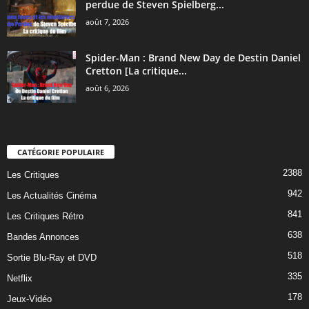
perdue de Steven Spielberg...
août 7, 2026
Spider-Man : Brand New Day de Destin Daniel
Cretton [La critique...
août 6, 2026
CATÉGORIE POPULAIRE
2388
Les Critiques
942
Les Actualités Cinéma
841
Les Critiques Rétro
638
Bandes Annonces
518
Sortie Blu-Ray et DVD
335
Netflix
178
Jeux-Vidéo