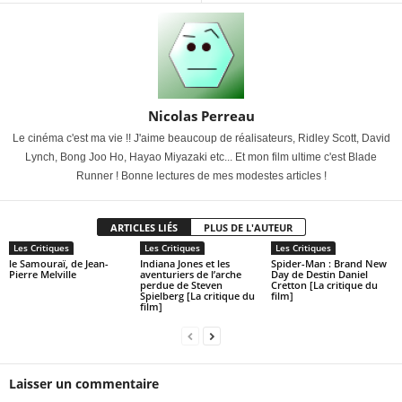
Nicolas Perreau
Le cinéma c'est ma vie !! J'aime beaucoup de réalisateurs, Ridley Scott, David
Lynch, Bong Joo Ho, Hayao Miyazaki etc... Et mon film ultime c'est Blade
Runner ! Bonne lectures de mes modestes articles !
ARTICLES LIÉS
PLUS DE L'AUTEUR
Les Critiques
Les Critiques
Les Critiques
le Samouraï, de Jean-
Indiana Jones et les
Spider-Man : Brand New
Pierre Melville
aventuriers de l’arche
Day de Destin Daniel
perdue de Steven
Cretton [La critique du
Spielberg [La critique du
film]
film]
Laisser un commentaire