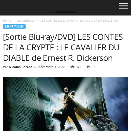
Home
Les Critiques
LES CONTES DE LA CRYPTE : LE CAVALIER DU DIABLE de...
LES CRITIQUES
[Sortie Blu-ray/DVD] LES CONTES
DE LA CRYPTE : LE CAVALIER DU
DIABLE de Ernest R. Dickerson
Par
Nicolas Perreau
-
décembre 3, 2022
941
0