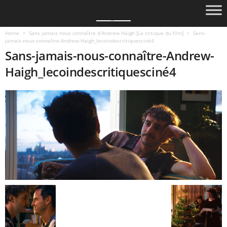
Home
Sans jamais nous connaître d’Andrew Haigh [La critique du film]
Sans-
jamais-nous-connaître-Andrew-Haigh_lecoindescritiquesciné4
Sans-jamais-nous-connaître-Andrew-
Haigh_lecoindescritiquesciné4