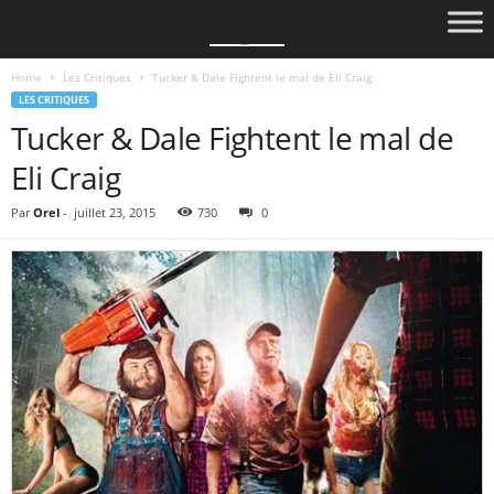
Home
Les Critiques
Tucker & Dale Fightent le mal de Eli Craig
LES CRITIQUES
Tucker & Dale Fightent le mal de
Eli Craig
Par
Orel
-
juillet 23, 2015
730
0