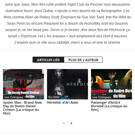
ainsi que Jaws .Mon film culte préféré Fight Club de Fincher mon deuxuième
réalisateur favori ,dont Zodiac s’ajoute a mes favoris de sa filmographie .Les
films comme Alien de Ridley Scott ,Elephant de Gus Van Sant ,Into the Wild de
Sean Penn ou encore Requiem for a dream de Aronofsky sont les oeuvres
auquel je ne me lasse pas .Sinon si je devais ,dire deux film de Hitchcock ça
serait « Psychose »et « les oiseaux » tout simplement des chef d’oeuvres
.J’espère que ce site vous satisfait ,merci a vous et vive le cinéma .
ARTICLES LIÉS
PLUS DE L'AUTEUR
Les Critiques
En VOD
Les Critiques
Spider-Man : Brand New
Hérédité, d’Ari Aster
Passenger d’André
Day de Destin Daniel
Øvredal [La critique du
Cretton [La critique du
film]
film]