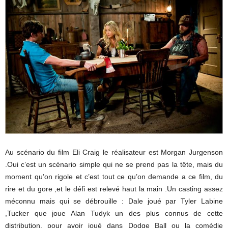
Au scénario du film Eli Craig le réalisateur est Morgan Jurgenson
.Oui c’est un scénario simple qui ne se prend pas la tête, mais du
moment qu’on rigole et c’est tout ce qu’on demande a ce film, du
rire et du gore ,et le défi est relevé haut la main .Un casting assez
méconnu mais qui se débrouille : Dale joué par Tyler Labine
,Tucker que joue Alan Tudyk un des plus connus de cette
distribution, pour avoir joué dans Dodge Ball ou la comédie