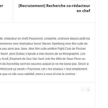
er
[Recrutement] Recherche co-rédacteur
en chef
te ,rédacteur en chef) Passionné ,cinéphile ,cinévore depuis petit ma
 immense mon réalisateur favori Steven Spielberg mon film culte de
se pas ainsi que Jaws .Mon film culte préféré Fight Club de Fincher
avori ,dont Zodiac s’ajoute a mes favoris de sa filmographie .Les
y Scott ,Elephant de Gus Van Sant ,Into the Wild de Sean Penn ou
 de Aronofsky sont les oeuvres auquel je ne me lasse pas .Sinon si
e Hitchcock ça serait « Psychose »et « les oiseaux » tout simplement
 que ce site vous satisfait ,merci a vous et vive le cinéma .