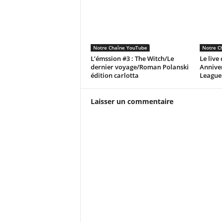
Notre Chaîne YouTube
Notre C
L’émssion #3 : The Witch/Le
Le live
dernier voyage/Roman Polanski
Anniver
édition carlotta
League
Laisser un commentaire