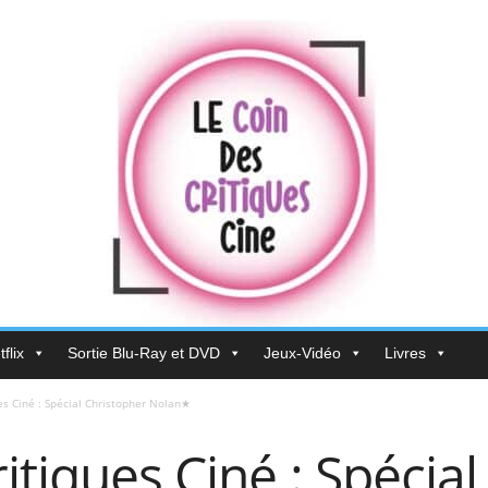
flix
Sortie Blu-Ray et DVD
Jeux-Vidéo
Livres
es Ciné : Spécial Christopher Nolan★
itiques Ciné : Spécia