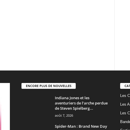
ENCORE PLUS DE NOUVELLES
CA
Les C
Indiana Jones et les
aventuriers de l’arche perdue
Les A
de Steven Spielberg...
Les C
août 7, 2026
Band
Spider-Man : Brand New Day