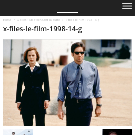
Home
X-Files : En attendant la suite
x-files-le-film-1998-14-g
x-files-le-film-1998-14-g