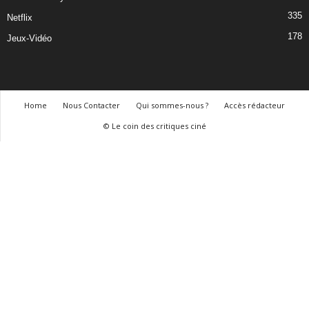
335
Netflix
178
Jeux-Vidéo
Home
Nous Contacter
Qui sommes-nous ?
Accès rédacteur
© Le coin des critiques ciné