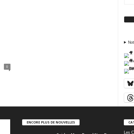
Su
Not
t
0
ENCORE PLUS DE NOUVELLES
CA
Les C