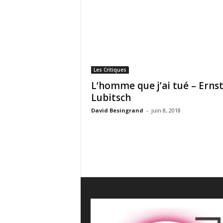
e
s
C
r
i
t
i
Les Critiques
q
L’homme que j’ai tué – Erns
u
Lubitsch
e
s
David Besingrand
-
juin 8, 2018
C
i
n
é