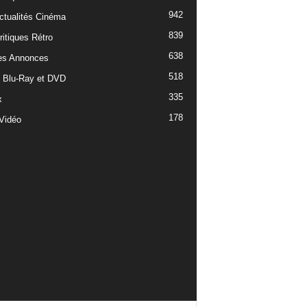
942
ctualités Cinéma
839
ritiques Rétro
638
es Annonces
518
e Blu-Ray et DVD
335
x
178
Vidéo