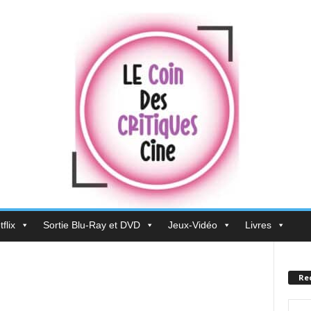
flix
Sortie Blu-Ray et DVD
Jeux-Vidéo
Livres
Re