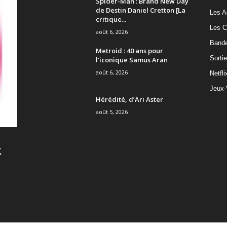
Spider-Man : Brand New Day
de Destin Daniel Cretton [La
Les A
critique...
Les C
août 6, 2026
Band
Metroid : 40 ans pour
Sorti
l’iconique Samus Aran
août 6, 2026
Netfli
Jeux-
Hérédité, d’Ari Aster
août 5, 2026