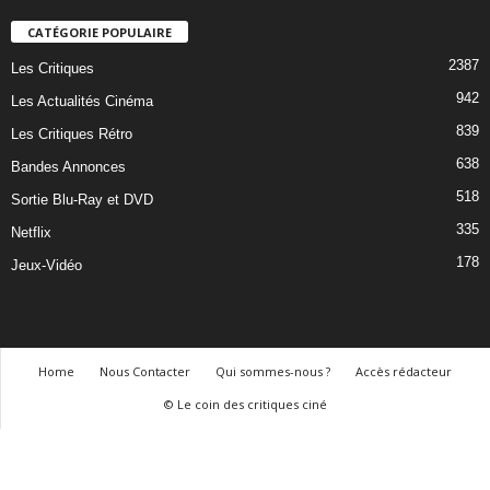
CATÉGORIE POPULAIRE
2387
Les Critiques
942
Les Actualités Cinéma
839
Les Critiques Rétro
638
Bandes Annonces
518
Sortie Blu-Ray et DVD
335
Netflix
178
Jeux-Vidéo
Home
Nous Contacter
Qui sommes-nous ?
Accès rédacteur
© Le coin des critiques ciné