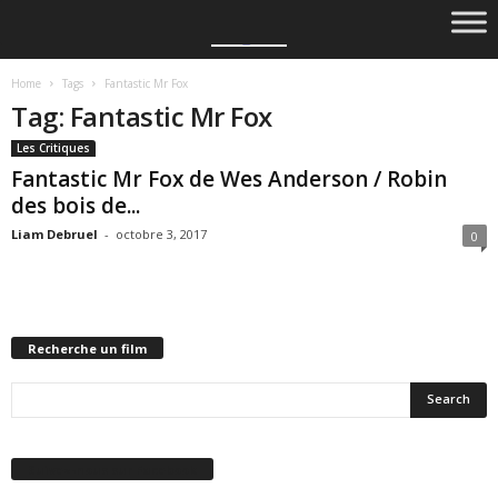
Home
Tags
Fantastic Mr Fox
Tag: Fantastic Mr Fox
Les Critiques
Fantastic Mr Fox de Wes Anderson / Robin
des bois de...
Liam Debruel
-
octobre 3, 2017
0
Recherche un film
Suivez-nous sur Facebook