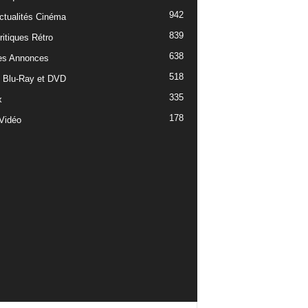
942
ctualités Cinéma
839
ritiques Rétro
638
es Annonces
518
e Blu-Ray et DVD
335
x
178
Vidéo