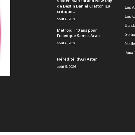
Spider-Man : Brand New Day
de Destin Daniel Cretton [La
Les A
critique...
Les C
août 6, 2026
Band
Metroid : 40 ans pour
Sorti
l’iconique Samus Aran
août 6, 2026
Netfli
Jeux-
Hérédité, d’Ari Aster
août 5, 2026