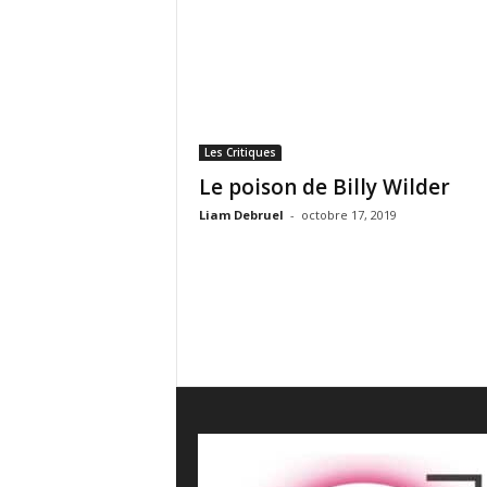
e
s
C
r
i
t
i
Les Critiques
q
Le poison de Billy Wilder
u
e
Liam Debruel
-
octobre 17, 2019
s
C
i
n
é