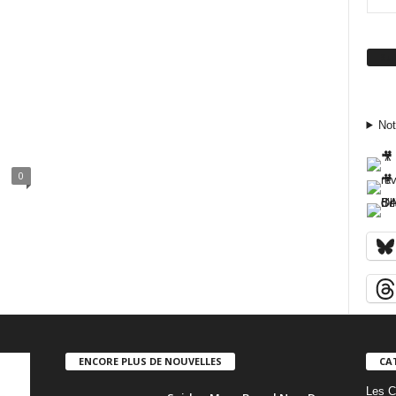
Su
Not
0
ENCORE PLUS DE NOUVELLES
CA
Les C