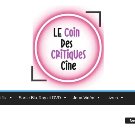
flix
Sortie Blu-Ray et DVD
Jeux-Vidéo
Livres
Re