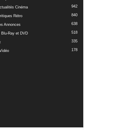
942
ctualités Cinéma
840
ritiques Rétro
638
es Annonces
518
e Blu-Ray et DVD
335
x
178
Vidéo