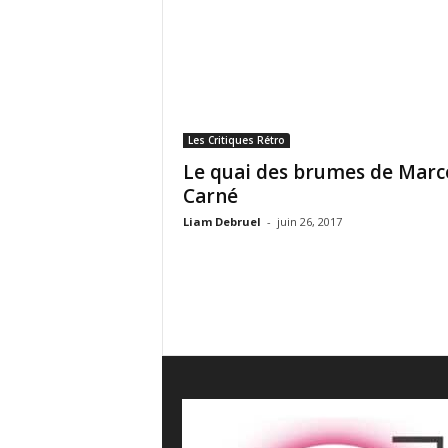
e
s
C
r
i
t
i
Les Critiques Rétro
q
Le quai des brumes de Marc
u
Carné
e
s
Liam Debruel
-
juin 26, 2017
C
i
n
é