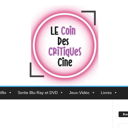
flix
Sortie Blu-Ray et DVD
Jeux-Vidéo
Livres
Re