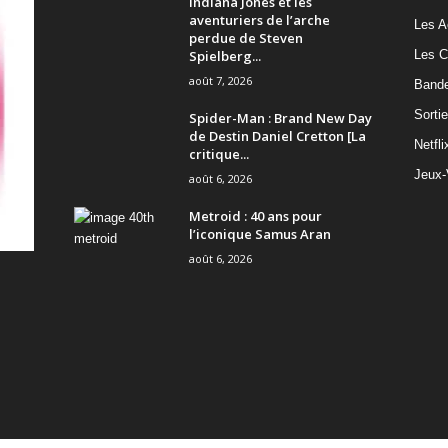
Indiana Jones et les
aventuriers de l’arche
Les A
perdue de Steven
Spielberg...
Les C
août 7, 2026
Band
Sorti
Spider-Man : Brand New Day
de Destin Daniel Cretton [La
Netfli
critique...
Jeux-
août 6, 2026
Metroid : 40 ans pour
l’iconique Samus Aran
août 6, 2026