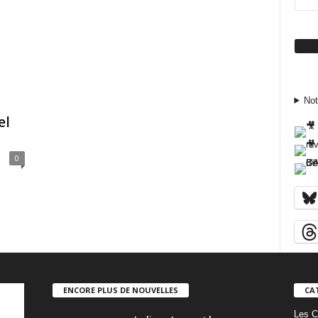
Su
Not
el
0
ENCORE PLUS DE NOUVELLES
CA
Les C