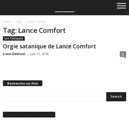
Home
Tags
Lance Comfort
Tag: Lance Comfort
Les Critiques
Orgie satanique de Lance Comfort
Liam Debruel
-
juin 12, 2018
0
Recherche un film
Suivez-nous sur Facebook