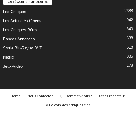
CATÉGORIE POPULAIRE
2388
Les Critiques
942
Les Actualités Cinéma
840
Les Critiques Rétro
638
Bandes Annonces
518
Sortie Blu-Ray et DVD
335
Netflix
178
Jeux-Vidéo
Home
Nous Contacter
Qui sommes-nous ?
Accès rédacteur
© Le coin des critiques ciné