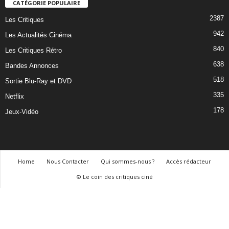
CATÉGORIE POPULAIRE
2387
Les Critiques
942
Les Actualités Cinéma
840
Les Critiques Rétro
638
Bandes Annonces
518
Sortie Blu-Ray et DVD
335
Netflix
178
Jeux-Vidéo
Home
Nous Contacter
Qui sommes-nous ?
Accès rédacteur
© Le coin des critiques ciné