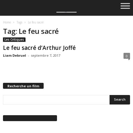
Home
Tags
Le feu sacré
Tag: Le feu sacré
Les Critiques
Le feu sacré d’Arthur Joffé
Liam Debruel
-
septembre 7, 2017
0
Recherche un film
Suivez-nous sur Facebook