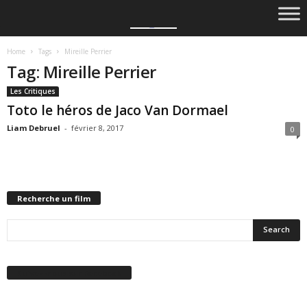
Home
Tags
Mireille Perrier
Tag: Mireille Perrier
Les Critiques
Toto le héros de Jaco Van Dormael
Liam Debruel
-
février 8, 2017
0
Recherche un film
Suivez-nous sur Facebook