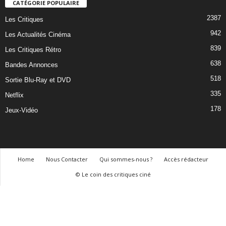
CATÉGORIE POPULAIRE
2387
Les Critiques
942
Les Actualités Cinéma
839
Les Critiques Rétro
638
Bandes Annonces
518
Sortie Blu-Ray et DVD
335
Netflix
178
Jeux-Vidéo
Home
Nous Contacter
Qui sommes-nous ?
Accès rédacteur
© Le coin des critiques ciné