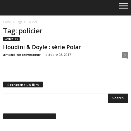
Home
Tags
Policier
Tag: policier
Séries TV
Houdini & Doyle : série Polar
amandine crevecoeur
-
octobre 28, 2017
0
Recherche un film
Suivez-nous sur Facebook