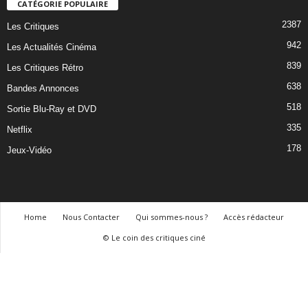
CATÉGORIE POPULAIRE
2387
Les Critiques
942
Les Actualités Cinéma
839
Les Critiques Rétro
638
Bandes Annonces
518
Sortie Blu-Ray et DVD
335
Netflix
178
Jeux-Vidéo
Home
Nous Contacter
Qui sommes-nous ?
Accès rédacteur
© Le coin des critiques ciné