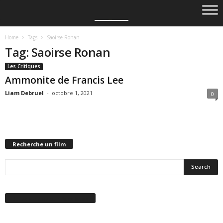
Home
Tags
Saoirse Ronan
Tag: Saoirse Ronan
Les Critiques
Ammonite de Francis Lee
Liam Debruel
-
octobre 1, 2021
0
Recherche un film
Suivez-nous sur Facebook